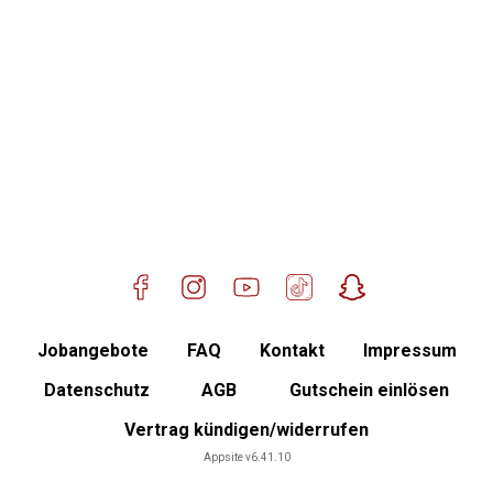
Standort Taufkirchen (Vils)
Mitglied werden
Jobangebote
FAQ
Kontakt
Impressum
Datenschutz
AGB
Gutschein einlösen
Vertrag kündigen/widerrufen
Mitgliederbereich
Appsite v6.41.10