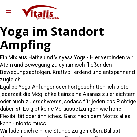
Yoga im Standort
Ampfing
Kurse
Reha-Sport Ampfing
Ein Mix aus Hatha und Vinyasa Yoga - Hier verbinden wir
ha-Sport Taufkirchen
Atem und Bewegung zu dynamisch fließenden
Bewegungsabfolgen. Kraftvoll erdend und entspannend
Gutscheine
zugleich.
Team Vitalis
Egal ob Yoga-Anfänger oder Fortgeschritten, ich biete
jederzeit die Möglichkeit einzelne Asanas zu erleichtern
Leistungen & Preise
oder auch zu erschweren, sodass für jeden das Richtige
o Partner Andreas Weber
dabei ist. Es gibt keine Voraussetzungen wie hohe
Flexibilität oder ähnliches. Ganz nach dem Motto: alles
 Training Partner Sixl&Wolf
kann - nichts muss.
ebote für Unternehmen
Wir laden dich ein, die Stunde zu genießen, Ballast