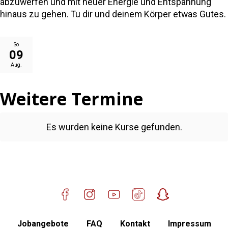
abzuwerfen und mit neuer Energie und Entspannung
Standort Ampfing
hinaus zu gehen. Tu dir und deinem Körper etwas Gutes.
Mitglied werden
So
09
Aug.
Weitere Termine
Es wurden keine Kurse gefunden.
Jobangebote
FAQ
Kontakt
Impressum