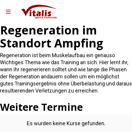
Regeneration im
Standort Ampfing
Kurse
Reha-Sport Ampfing
Regeneration ist beim Muskelaufbau ein genauso
ha-Sport Taufkirchen
Wichtiges Thema wie das Training an sich. Hier lernt ihr,
wann ihr regenerieren solltet und wie lange die Phasen
Gutscheine
der Regeneration andauern sollen um ein möglichst
Team Vitalis
gutes Trainingsergebnis ohne Überbelastung und daraus
resultierenden Verletzungen zu erreichen.
Leistungen & Preise
Weitere Termine
o Partner Andreas Weber
 Training Partner Sixl&Wolf
Es wurden keine Kurse gefunden.
ebote für Unternehmen