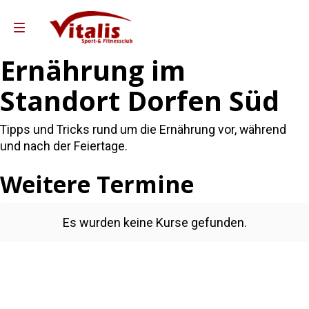
Ernährung im
Standort Dorfen Süd
Gutscheine
Team Vitalis
Tipps und Tricks rund um die Ernährung vor, während
Leistungen & Preise
und nach der Feiertage.
o Partner Andreas Weber
Weitere Termine
 Training Partner Sixl& Wolf
ebote für Unternehmen
Es wurden keine Kurse gefunden.
Reha-Sport Ampfing
ha-Sport Taufkirchen
Standort Dorfen Süd