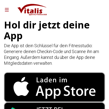
Hol dir jetzt deine
App
Reha-Sport Ampfing
ha-Sport Taufkirchen
Die App ist dein Schlüssel für dein Fitnesstudio:
Team Vitalis
Generiere deinen Checkin-Code und Scanne ihn am
Eingang. Außerdem kannst du über die App deine
Leistungen & Preise
Mitgliedsdaten verwalten.
Gutscheine
ebote für Unternehmen
 Training Partner Sixl&Wolf
o Partner Andreas Weber
Mitglied werden