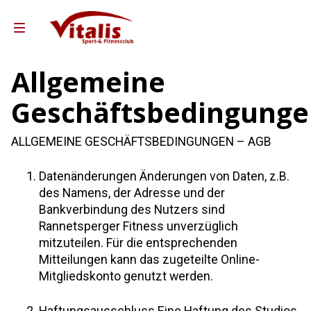
Allgemeine
Reha-Sport Ampfing
Geschäftsbedingung
ha-Sport Taufkirchen
ALLGEMEINE GESCHÄFTSBEDINGUNGEN – AGB
Team Vitalis
Leistungen & Preise
Datenänderungen Änderungen von Daten, z.B.
des Namens, der Adresse und der
Gutscheine
Bankverbindung des Nutzers sind
ebote für Unternehmen
Rannetsperger Fitness unverzüglich
mitzuteilen. Für die entsprechenden
 Training Partner Sixl&Wolf
Mitteilungen kann das zugeteilte Online-
o Partner Andreas Weber
Mitgliedskonto genutzt werden.
Mitglied werden