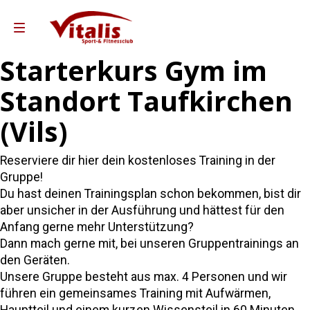
Starterkurs Gym im
Standort Taufkirchen
Kurse
(Vils)
Reha-Sport Ampfing
ha-Sport Taufkirchen
Reserviere dir hier dein kostenloses Training in der
Gutscheine
Gruppe!
Du hast deinen Trainingsplan schon bekommen, bist dir
Team Vitalis
aber unsicher in der Ausführung und hättest für den
Leistungen & Preise
Anfang gerne mehr Unterstützung?
Dann mach gerne mit, bei unseren Gruppentrainings an
o Partner Andreas Weber
den Geräten.
 Training Partner Sixl&Wolf
Unsere Gruppe besteht aus max. 4 Personen und wir
führen ein gemeinsames Training mit Aufwärmen,
ebote für Unternehmen